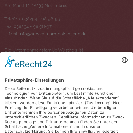
Am Markt 12, 18233 Neubukow
Telefon: 038294 - 98 98-99
Fax: 038294 - 98 98-97
E-Mail:
info@serviceteam-ostseeland.de
Die Unternehmensfamilie Wüstholz ist
Social Media - Kanäle
Folgt uns auf unseren Social Media-Kanälen für aktuelle
Informationen, Bilder und Videos.