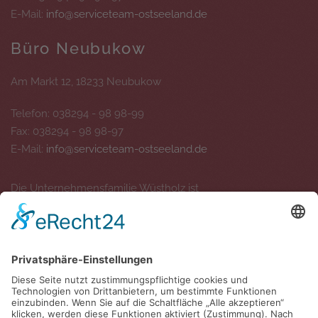
E-Mail:
info@serviceteam-ostseeland.de
Büro Neubukow
Am Markt 12, 18233 Neubukow
Telefon: 038294 - 98 98-99
Fax: 038294 - 98 98-97
E-Mail:
info@serviceteam-ostseeland.de
Die Unternehmensfamilie Wüstholz ist
Social Media - Kanäle