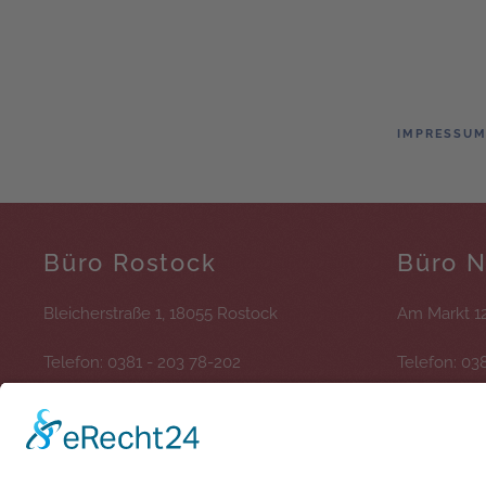
IMPRESSU
Büro Rostock
Büro 
Bleicherstraße 1, 18055 Rostock
Am Markt 1
Telefon: 0381 - 203 78-202
Telefon: 03
Fax: 038294 - 98 98-97
Fax: 038294
E-Mail:
info@serviceteam-ostseeland.de
E-Mail:
info