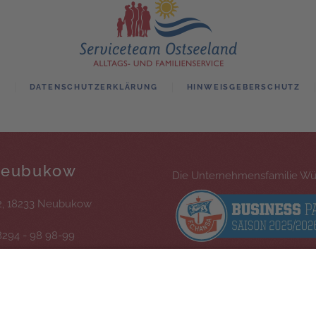
M
DATENSCHUTZERKLÄRUNG
HINWEISGEBERSCHUTZ
Neubukow
Die Unternehmensfamilie Wüs
2, 18233 Neubukow
8294 - 98 98-99
 - 98 98-97
@serviceteam-ostseeland.de