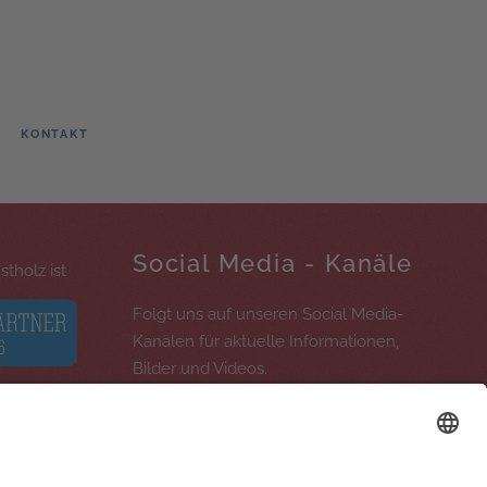
KONTAKT
Social Media - Kanäle
tholz ist
Folgt uns auf unseren Social Media-
Kanälen für aktuelle Informationen,
Bilder und Videos.