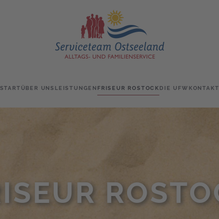
START
ÜBER UNS
LEISTUNGEN
FRISEUR ROSTOCK
DIE UFW
KONTAK
RISEUR ROSTO